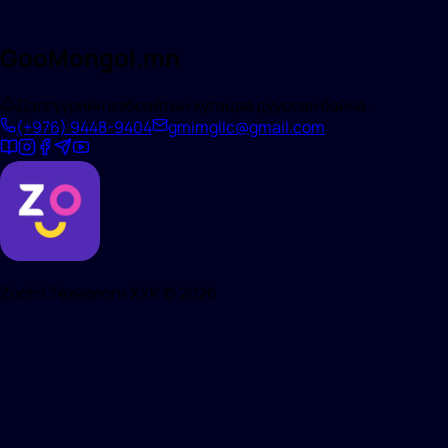
GooMongol.mn
Дэлгүүрийн вэбсайтын хугацаа дууссан байна.
(+976)
9448-9404
gmimgllc@gmail.com
Zochil Технологи ХХК ©
2026