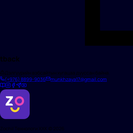
tback
Дэлгүүрийн вэбсайтын хугацаа дууссан байна.
(+976)
8899-9036
munkhzaya17@gmail.com
Zochil Технологи ХХК ©
2026