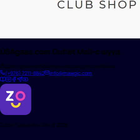
USAgaas.com Outlet Mall-с шууд
Дэлгүүрийн вэбсайтын хугацаа дууссан байна.
(+976)
7211-8842
info@mawgic.com
Zochil Технологи ХХК ©
2026