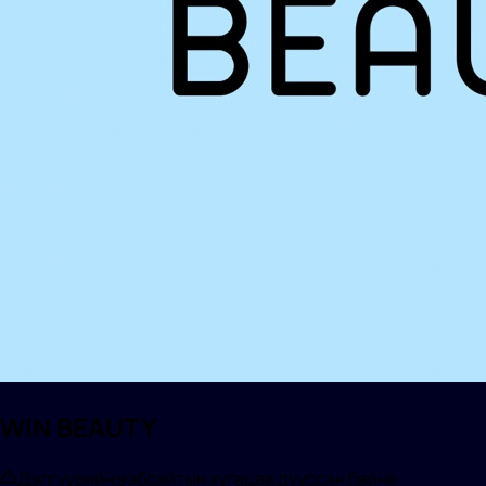
WIN BEAUTY
Дэлгүүрийн вэбсайтын хугацаа дууссан байна.